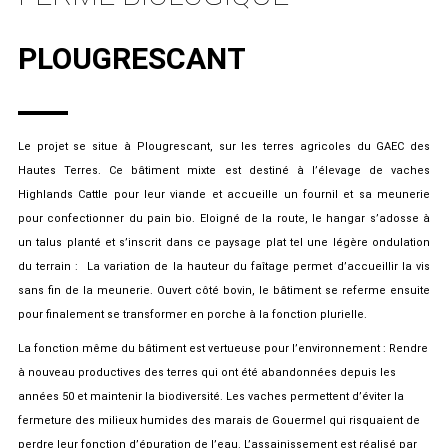
PLOUGRESCANT
Le projet se situe à Plougrescant, sur les terres agricoles du GAEC des
Hautes Terres. Ce bâtiment mixte est destiné à l’élevage de vaches
Highlands Cattle pour leur viande et accueille un fournil et sa meunerie
pour confectionner du pain bio. Eloigné de la route, le hangar s’adosse à
un talus planté et s’inscrit dans ce paysage plat tel une légère ondulation
du terrain : La variation de la hauteur du faîtage permet d’accueillir la vis
sans fin de la meunerie. Ouvert côté bovin, le bâtiment se referme ensuite
pour finalement se transformer en porche à la fonction plurielle.
La fonction même du bâtiment est vertueuse pour l’environnement : Rendre
à nouveau productives des terres qui ont été abandonnées depuis les
années 50 et maintenir la biodiversité. Les vaches permettent d’éviter la
fermeture des milieux humides des marais de Gouermel qui risquaient de
perdre leur fonction d’épuration de l’eau. L’assainissement est réalisé par