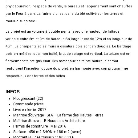
phytoépuration, l’espace de vente, le bureau et l’appartement sont chauffés
par le Four à pain. La farine bio. est celle du blé cultivé sur les terres et
moulue sur place.
Le projet est un volume à double pente, avec une hauteur de faîtage
variable entre 6m et 9m de hauteur. Sa largeur est de 12m et sa longueur de
40m. La charpente et les murs à ossature bois sont en douglas. Le bardage
bois en mélèze local non traité, brut de sciage est vertical. La toiture est en
fibrociment teinte gris clair. Ces matériaux de teinte naturelle et mat
renforcent l’insertion douce du projet, en harmonie avec son programme
respectueux des terres et des bêtes.
INFOS
Plougrescant (22)
Commande privée
Livré en février 2017
Maitrise d’ouvrage : GFA – La ferme des Hautes Terres
Maîtrise d’oeuvre : B.Houssais Architecture
Permis de construire : Mai 2016
Surface : 456 m2 SHON + 180 m2 (serre)
Montant HT des travaux : 180 000 €