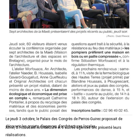
Le jeudi 3 octobre, le Palais des Congrès de Perros-Guirec proposait de
découvrir les projets d’agences d’architectures locales.
Ainsi, B.Houssais Architecture et 6 autres agences ont présenté leurs
réalisations.